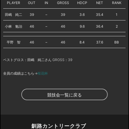
PLAYER
OUT
IN
GROSS
HDCP
NET
RANK
田嶋 純二
39
–
39
3.6
35.4
1
小林 勉治
46
–
46
9.6
36.4
2
平野 智
46
–
46
8.4
37.6
BB
ベストグロス：田嶋 純二さん GROSS：39
全員の成績はこちら→
桜花杯
競技会一覧に戻る
釧路カントリークラブ