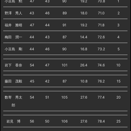
小豆島 勲
47
43
90
19.2
70.8
1
野澤 秀人
43
46
89
18.0
71.0
2
福井 雅晴
47
44
91
19.2
71.8
3
梅田 潤一
44
43
87
14.4
72.6
4
小豆島 剛
44
46
90
16.8
73.2
5
岩下 香奈
54
47
101
26.4
74.6
10
藤田 茂毅
45
42
87
10.8
76.2
15
数寄 秀太
54
51
105
27.6
77.4
20
郎
岩見 博
56
50
106
27.6
78.4
25