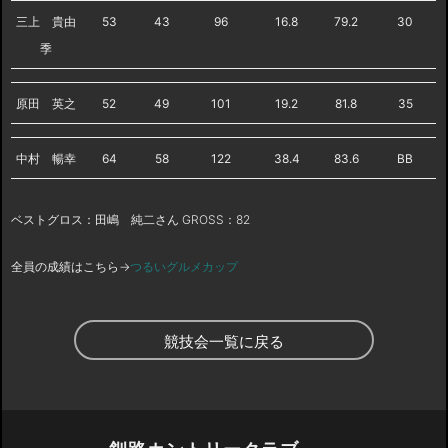
三上 貴由
53
43
96
16.8
79.2
30
季
原田 英之
52
49
101
19.2
81.8
35
中村 暢幸
64
58
122
38.4
83.6
BB
ベストグロス：田嶋 純二さん GROSS：82
全員の成績はこちら→
つるいグルメカップ
競技会一覧に戻る