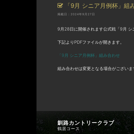
「9月 シニア月例杯」組
掲載日：2024年9月27日
9月28日に開催されます公式戦「9月 
下記よりPDFファイルが開きます。
「9月 シニア月例杯」組み合わせ
組み合わせは変更となる場合がございま
釧路カントリークラブ
鶴居コース