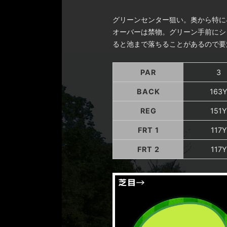
グリーンセンター狙い。奥から特に
オーバーは禁物。グリーン手前にシ
ると池まで落ちることがあるので要
PAR
3
BACK
163
REG
151Y
FRT 1
117Y
FRT 2
117Y