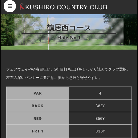
コンテンツへスキップ
鶴居西コース
Hole No.1
フェアウェイやや右目狙い。2打目打ち上げをしっかり読んでクラブ選択。
左右の深いバンカーに要注意。奥から意外と寄せやすい。
PAR
4
BACK
382Y
REG
356Y
FRT 1
336Y