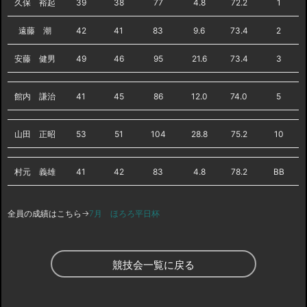
久保 裕起
39
38
77
4.8
72.2
1
遠藤 潮
42
41
83
9.6
73.4
2
安藤 健男
49
46
95
21.6
73.4
3
館内 謙治
41
45
86
12.0
74.0
5
山田 正昭
53
51
104
28.8
75.2
10
村元 義雄
41
42
83
4.8
78.2
BB
全員の成績はこちら→
7月 ほろろ平日杯
競技会一覧に戻る