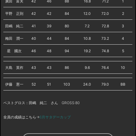
廣田 富夫
42
46
88
16.8
71.2
1
平野 正則
42
42
84
12.0
72.0
2
田嶋 純二
41
39
80
7.2
72.8
3
梅田 潤一
40
44
84
10.8
73.2
4
星 國次
46
48
94
19.2
74.8
5
大島 英祚
43
43
86
9.6
76.4
10
伊藤 憲一
52
51
103
24.0
79.0
BB
ベストグロス：田嶋 純二 さん GROSS:80
全員の成績はこちら→
6月サタデーカップ