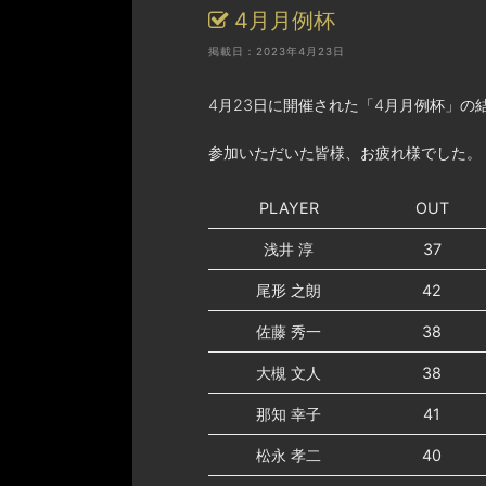
4月月例杯
掲載日：2023年4月23日
4月23日に開催された「4月月例杯」の
参加いただいた皆様、お疲れ様でした。
PLAYER
OUT
浅井 淳
37
尾形 之朗
42
佐藤 秀一
38
大槻 文人
38
那知 幸子
41
松永 孝二
40