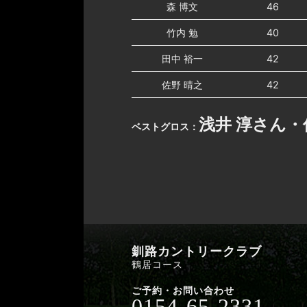
森 博文
46
竹内 勉
40
田中 裕一
42
佐野 晴之
42
浅井 淳さん・
ベストグロス：
釧路カントリークラブ
鶴居コース
ご予約・お問い合わせ
0154-65-2331