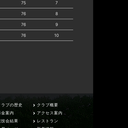
75
7
76
8
76
9
76
10
ラブの歴史
クラブ概要
料金案内
アクセス案内
技会結果
レストラン