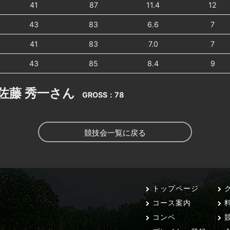
41
87
11.4
12
43
83
6.6
7
41
83
7.0
7
43
85
8.4
9
佐藤 秀一さん
GROSS：78
競技会一覧に戻る
トップページ
ク
コース案内
コンペ
競