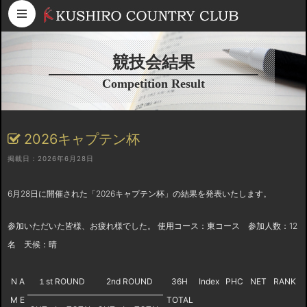
コンテンツへスキップ
競技会結果
Competition Result
2026キャプテン杯
掲載日：2026年6月28日
6月28日に開催された「2026キャプテン杯」の結果を発表いたします。
参加いただいた皆様、お疲れ様でした。 使用コース：東コース 参加人数：12
名 天候：晴
N A
１st ROUND
2nd ROUND
36H
Index
PHC
NET
RANK
M E
TOTAL