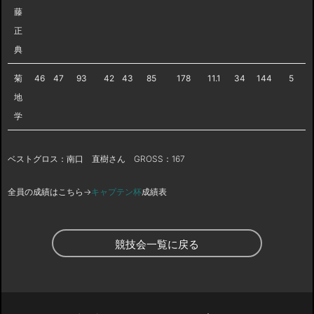
藤
正
典
菊
46
47
93
42
43
85
178
11.1
34
144
5
地
学
ベストグロス：南口 直樹さん GROSS：167
全員の成績はこちら→
キャプテン杯
成績表
競技会一覧に戻る