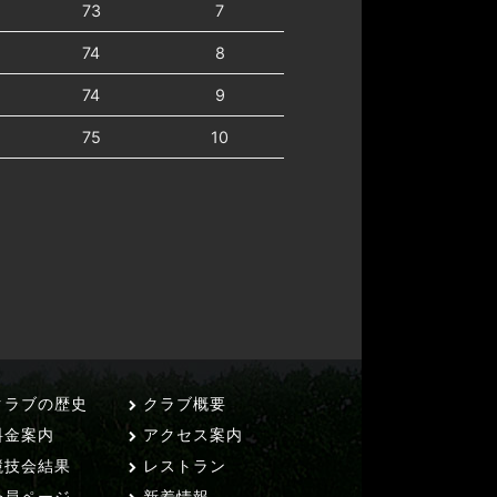
73
7
74
8
74
9
75
10
ラブの歴史
クラブ概要
料金案内
アクセス案内
技会結果
レストラン
員ページ
新着情報