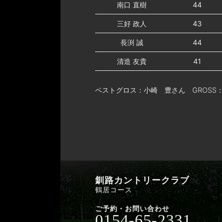
南口 直樹
44
三好 政人
43
長渕 誠
44
清造 友貴
41
ベストグロス：小崎 豊さん GROSS：
釧路カントリークラブ
鶴居コース
ご予約・お問い合わせ
0154-65-2331