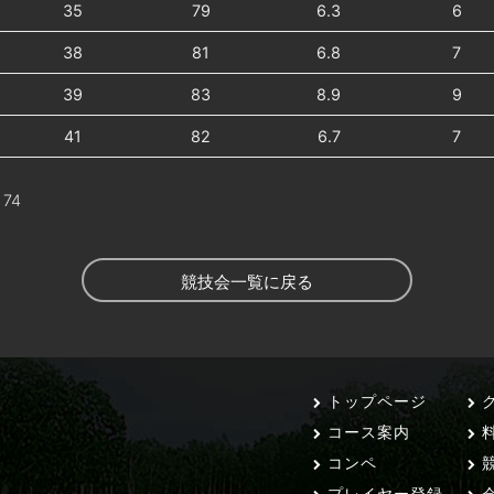
35
79
6.3
6
38
81
6.8
7
39
83
8.9
9
41
82
6.7
7
74
競技会一覧に戻る
トップページ
ク
コース案内
コンペ
競
プレイヤー登録
会