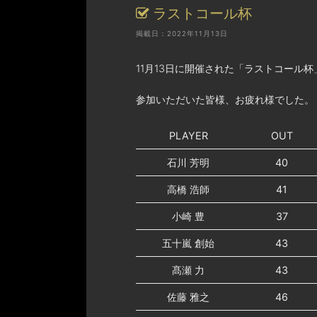
ラストコール杯
掲載日：2022年11月13日
11月13日に開催された「ラストコール
参加いただいた皆様、お疲れ様でした。
PLAYER
OUT
石川 芳明
40
高橋 浩師
41
小崎 豊
37
五十嵐 創始
43
髙瀬 力
43
佐藤 雅之
46