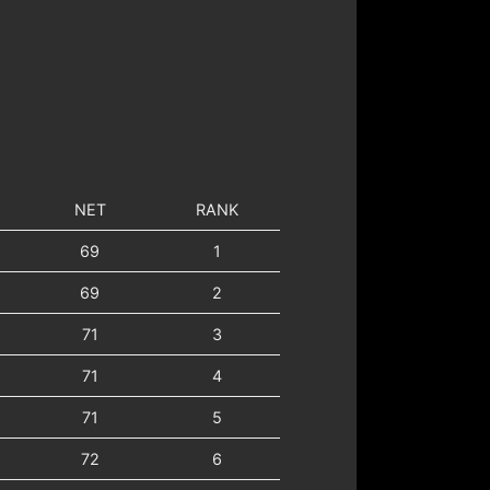
NET
RANK
69
1
69
2
71
3
71
4
71
5
72
6