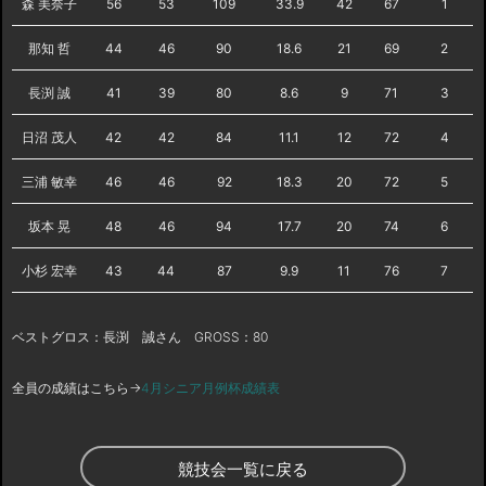
森 美奈子
56
53
109
33.9
42
67
1
那知 哲
44
46
90
18.6
21
69
2
長渕 誠
41
39
80
8.6
9
71
3
日沼 茂人
42
42
84
11.1
12
72
4
三浦 敏幸
46
46
92
18.3
20
72
5
坂本 晃
48
46
94
17.7
20
74
6
小杉 宏幸
43
44
87
9.9
11
76
7
ベストグロス：長渕 誠さん GROSS：80
全員の成績はこちら→
4月シニア月例杯成績表
競技会一覧に戻る