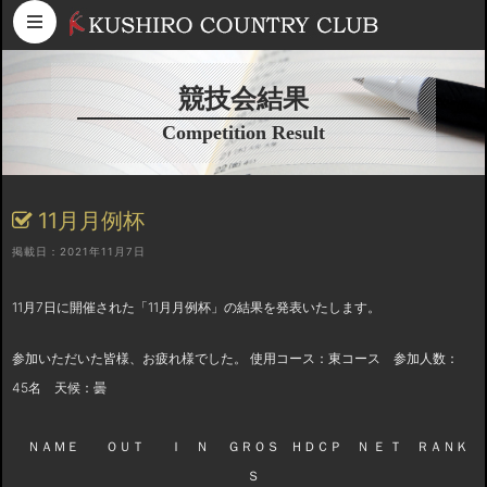
コンテンツへスキップ
競技会結果
Competition Result
11月月例杯
掲載日：2021年11月7日
11月7日に開催された「11月月例杯」の結果を発表いたします。
参加いただいた皆様、お疲れ様でした。 使用コース：東コース 参加人数：
45名 天候：曇
ＮＡＭＥ
ＯＵＴ
Ｉ Ｎ
ＧＲＯＳ
ＨＤＣＰ
Ｎ Ｅ Ｔ
ＲＡＮＫ
Ｓ