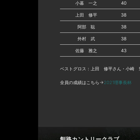
小暮 一之
40
上田 修平
38
阿部 聡
38
外村 武
38
佐藤 雅之
43
ベストグロス：上田 修平さん・小崎 豊さ
全員の成績はこちら→
2021理事長杯
釧路カントリークラブ