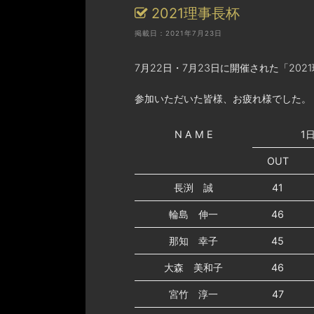
2021理事長杯
掲載日：2021年7月23日
7月22日・7月23日に開催された「20
参加いただいた皆様、お疲れ様でした。 
N A M E
1
OUT
長渕 誠
41
輪島 伸一
46
那知 幸子
45
大森 美和子
46
宮竹 淳一
47