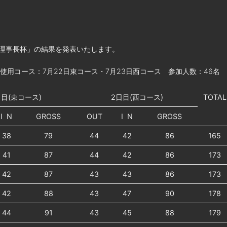
21理事長杯」の結果を発表いたします。
使用コース：7月22日東コース・7月23日西コース 参加人数：46名
日目(東コース)
2日目(西コース)
TOTAL
I N
GROSS
OUT
I N
GROSS
38
79
44
42
86
165
41
87
44
42
86
173
42
87
43
43
86
173
42
88
43
47
90
178
44
91
43
45
88
179