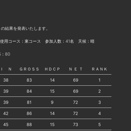
」の結果を発表いたします。
使用コース：東コース 参加人数：41名 天候：晴
：80
Ｉ Ｎ
ＧＲＯＳＳ
ＨＤＣＰ
Ｎ Ｅ Ｔ
ＲＡＮＫ
38
83
14
69
1
39
84
15
69
2
39
81
9
72
3
42
86
14
72
4
45
88
15
73
5