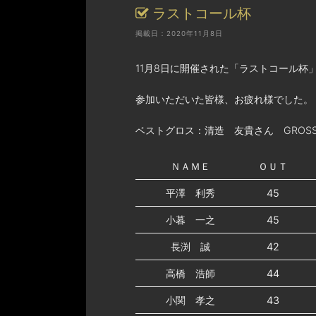
ラストコール杯
掲載日：2020年11月8日
11月8日に開催された「ラストコール杯
参加いただいた皆様、お疲れ様でした。 
ベストグロス：清造 友貴さん GROSS
ＮＡＭＥ
ＯＵＴ
平澤 利秀
45
小暮 一之
45
長渕 誠
42
高橋 浩師
44
小関 孝之
43