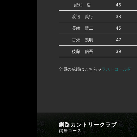
那知 哲
46
渡辺 義行
38
長﨑 賢二
45
古畑 義明
47
後藤 信吾
39
全員の成績はこちら→
ラストコール杯
釧路カントリークラブ
鶴居コース