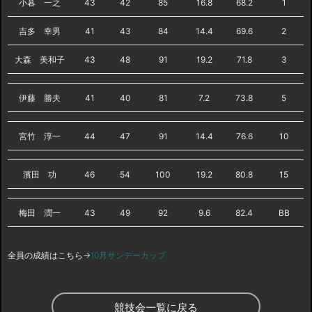
小暮 一之
43
42
85
16.8
68.2
1
吉多 幸男
41
43
84
14.4
69.6
2
大森 美和子
43
48
91
19.2
71.8
3
伊藤 勝夫
41
40
81
7.2
73.8
5
宮竹 淳一
44
47
91
14.4
76.6
10
濱田 功
46
54
100
19.2
80.8
15
梅田 潤一
43
49
92
9.6
82.4
BB
全員の成績はこちら→
10月サンデーカップ
競技会一覧に戻る