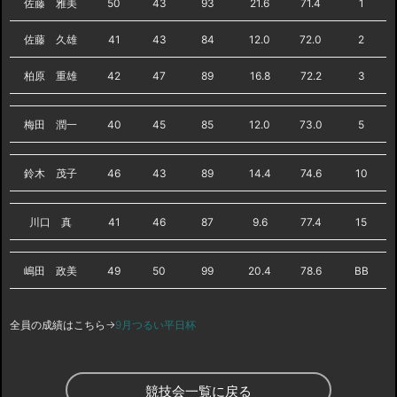
佐藤 雅美
50
43
93
21.6
71.4
1
佐藤 久雄
41
43
84
12.0
72.0
2
柏原 重雄
42
47
89
16.8
72.2
3
梅田 潤一
40
45
85
12.0
73.0
5
鈴木 茂子
46
43
89
14.4
74.6
10
川口 真
41
46
87
9.6
77.4
15
嶋田 政美
49
50
99
20.4
78.6
BB
全員の成績はこちら→
9月つるい平日杯
競技会一覧に戻る