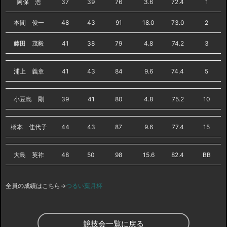
阿保 浩
37
39
76
3.6
72.4
1
本間 俊一
48
43
91
18.0
73.0
2
藤田 茂毅
41
38
79
4.8
74.2
3
浦上 義章
41
43
84
9.6
74.4
5
小豆島 剛
39
41
80
4.8
75.2
10
橋本 佳代子
44
43
87
9.6
77.4
15
大島 英祚
48
50
98
15.6
82.4
BB
全員の成績はこちら→
つるい葉月杯
競技会一覧に戻る