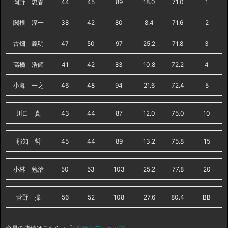
岡野 忠春
44
45
89
18.0
71.0
1
関根 淳一
38
42
80
8.4
71.6
2
古畑 義明
47
50
97
25.2
71.8
3
高橋 浩師
41
42
83
10.8
72.2
4
小暮 一之
46
48
94
21.6
72.4
5
川口 真
43
44
87
12.0
75.0
10
那知 哲
45
44
89
13.2
75.8
15
小林 勉治
50
53
103
25.2
77.8
20
菅野 操
56
52
108
27.6
80.4
BB