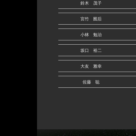
鈴木 茂子
宮竹 囿后
小林 勉治
坂口 裕二
大友 雅幸
佐藤 聡