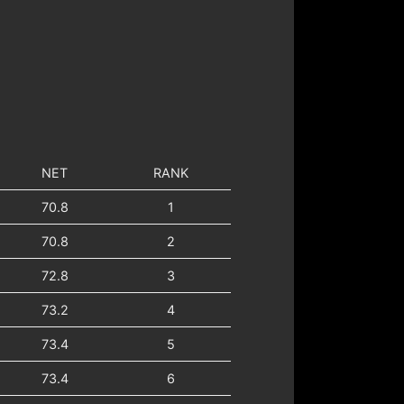
NET
RANK
70.8
1
70.8
2
72.8
3
73.2
4
73.4
5
73.4
6