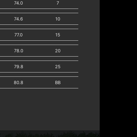
74.0
7
74.6
10
77.0
15
78.0
20
79.8
25
80.8
BB