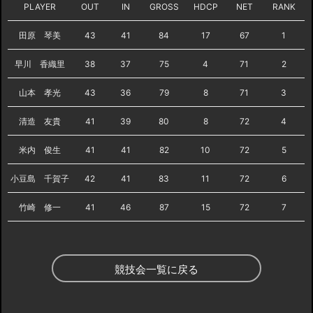
PLAYER
OUT
IN
GROSS
HDCP
NET
RANK
田原 琴美
43
41
84
17
67
1
早川 香織里
38
37
75
4
71
2
山本 孝光
43
36
79
8
71
3
清造 友貴
41
39
80
8
72
4
米内 俊生
41
41
82
10
72
5
小豆島 千賀子
42
41
83
11
72
6
竹崎 修一
41
46
87
15
72
7
競技会一覧に戻る