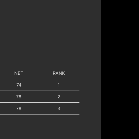
NET
RANK
74
1
78
2
78
3