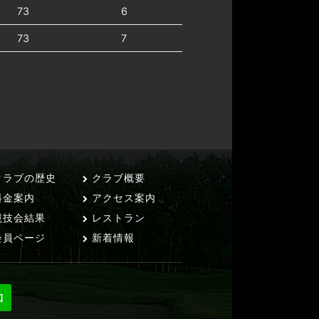
73
6
73
7
ラブの歴史
クラブ概要
料金案内
アクセス案内
技会結果
レストラン
員ページ
新着情報