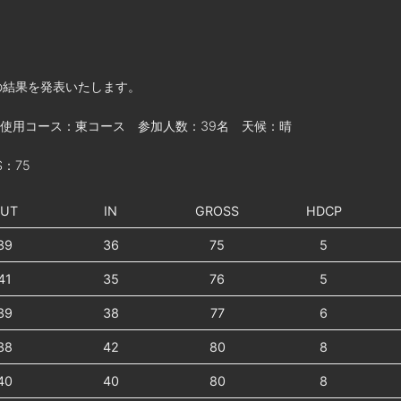
」の結果を発表いたします。
 使用コース：東コース 参加人数：39名 天候：晴
：75
UT
IN
GROSS
HDCP
39
36
75
5
41
35
76
5
39
38
77
6
38
42
80
8
40
40
80
8