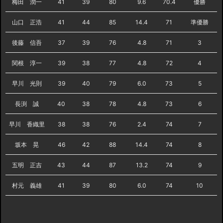
梅田 潤一
41
39
80
9.6
70.4
優勝
山口 正浩
41
44
85
14.4
71
準優勝
後藤 信吾
37
39
76
4.8
71
3
関根 淳一
39
38
77
4.8
72
4
早川 光則
39
40
79
6.0
73
5
長渕 誠
40
38
78
4.8
73
6
早川 香織里
38
38
76
2.4
74
7
坂本 晃
46
42
88
14.4
74
8
五明 正吉
43
44
87
13.2
74
9
村元 義雄
41
39
80
6.0
74
10