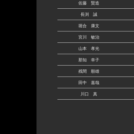
佐藤 賢造
長渕 誠
堀合 康文
宮川 敏治
山本 孝光
那知 幸子
残間 順雄
田中 嘉哉
川口 真