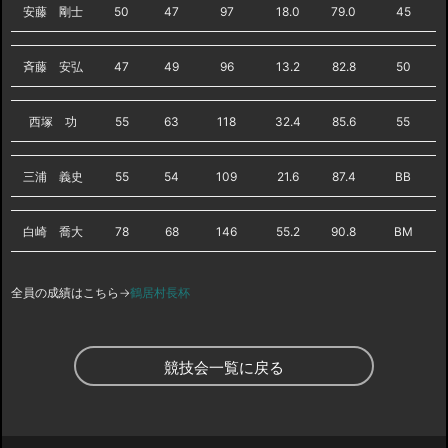
安藤 剛士
50
47
97
18.0
79.0
45
斉藤 安弘
47
49
96
13.2
82.8
50
西塚 功
55
63
118
32.4
85.6
55
三浦 義史
55
54
109
21.6
87.4
BB
白崎 喬大
78
68
146
55.2
90.8
BM
全員の成績はこちら→
鶴居村長杯
競技会一覧に戻る