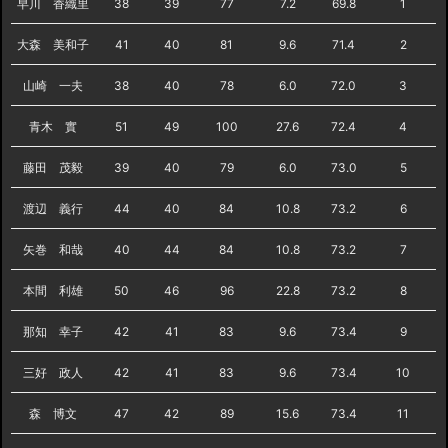
早川 香織里
38
39
77
7.2
69.8
1
大森 美和子
41
40
81
9.6
71.4
2
山崎 一夫
38
40
78
6.0
72.0
3
青木 實
51
49
100
27.6
72.4
4
藤田 茂毅
39
40
79
6.0
73.0
5
渡辺 義行
44
40
84
10.8
73.2
6
矢巻 和哉
40
44
84
10.8
73.2
7
本間 利雄
50
46
96
22.8
73.2
8
那知 幸子
42
41
83
9.6
73.4
9
三好 政人
42
41
83
9.6
73.4
10
森 博文
47
42
89
15.6
73.4
11