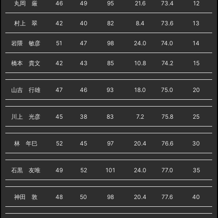
丸岡 厳
46
49
95
21.6
73.4
12
村上 翠
42
40
82
8.4
73.6
13
岩隈 敏彦
51
47
98
24.0
74.0
14
橋本 貴文
42
43
85
10.8
74.2
15
山吉 行雄
47
46
93
18.0
75.0
20
川上 光彦
45
38
83
7.2
75.8
25
林 年巳
52
45
97
20.4
76.6
30
石黒 友唯
49
52
101
24.0
77.0
35
神田 敦
48
50
98
20.4
77.6
40