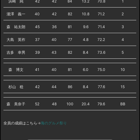
浜崎 純
42
42
84
13.2
70.8
1
瀧澤 義一
40
42
82
10.8
71.2
2
森 祐太朗
45
36
81
9.6
71.4
3
大島 英祚
37
40
77
4.8
72.2
4
吉多 幸男
39
43
82
8.4
73.6
5
森 博文
41
40
81
6.0
75.0
10
杉山 稔
42
44
86
8.4
77.6
15
森 美奈子
52
48
100
20.4
79.6
BB
全員の成績はこちら→
海のグルメ祭り