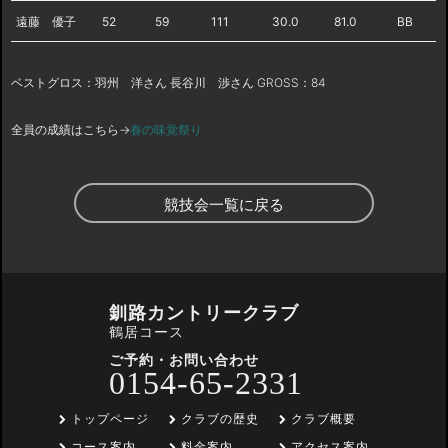
遠藤 優子
52
59
111
30.0
81.0
BB
ベストグロス：羽州 洋さん 長谷川 渉さん GROSS：84
全員の成績はこちら→
春の味覚祭り
競技会一覧に戻る
釧路カントリークラブ
鶴居コース
ご予約・お問い合わせ
0154-65-2331
トップページ
クラブの歴史
クラブ概要
コース案内
料金案内
アクセス案内