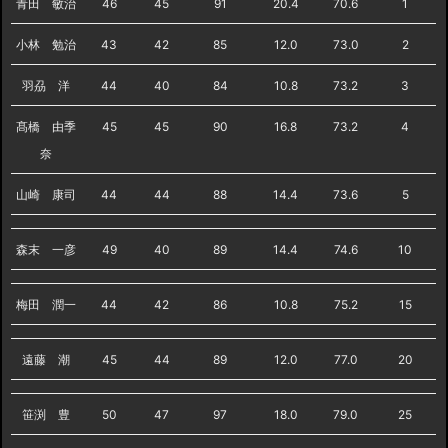
青田 敏治
46
45
91
20.4
70.6
1
小林 勉治
43
42
85
12.0
73.0
2
羽刕 洋
44
40
84
10.8
73.2
3
髙橋 由季
45
45
90
16.8
73.2
4
奈
山崎 康司
44
44
88
14.4
73.6
5
森末 一彦
49
40
89
14.4
74.6
10
梅田 潤一
44
42
86
10.8
75.2
15
遠藤 潮
45
44
89
12.0
77.0
20
笹渕 豊
50
47
97
18.0
79.0
25