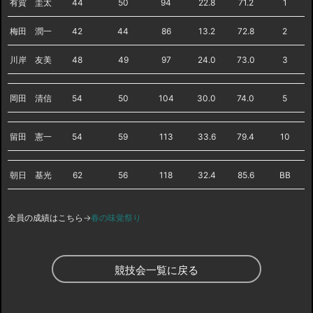
有賀 圭太
44
50
94
22.8
71.2
1
梅田 潤一
42
44
86
13.2
72.8
2
川岸 友美
48
49
97
24.0
73.0
3
岡田 清信
54
50
104
30.0
74.0
5
留田 憲一
54
59
113
33.6
79.4
10
朝日 基光
62
56
118
32.4
85.6
BB
全員の成績はこちら→
春の味覚祭り
競技会一覧に戻る