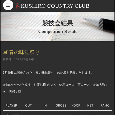
コンテンツへスキップ
競技会結果
Competition Result
春の味覚祭り
掲載日：2024年5月19日
5月19日に開催された「春の味覚祭り」の結果を発表いたします。
参加いただいた皆様、お疲れ様でした。 使用コース：西コース 参加人数：14
名 天候：晴
PLAYER
OUT
IN
GROSS
HDCP
NET
RANK