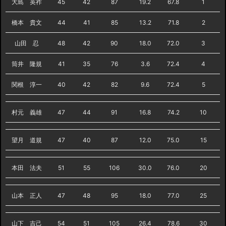
大島 英祚
45
42
87
19.2
67.8
1
橋本 貴文
44
41
85
13.2
71.8
2
山田 忍
48
42
90
18.0
72.0
3
筒井 隆規
41
35
76
3.6
72.4
4
関根 淳一
40
42
82
9.6
72.4
5
村元 義雄
47
44
91
16.8
74.2
10
望月 道規
47
40
87
12.0
75.0
15
本田 法夫
51
55
106
30.0
76.0
20
山本 正人
47
48
95
18.0
77.0
25
山下 吉己
54
51
105
26.4
78.6
30