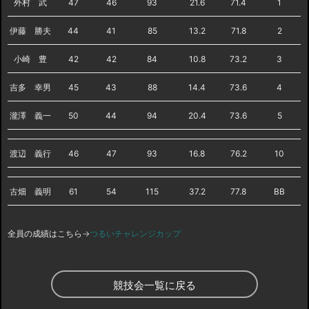
外村 武
47
46
93
21.6
71.4
1
伊藤 勝夫
44
41
85
13.2
71.8
2
小崎 豊
42
42
84
10.8
73.2
3
吉多 幸男
45
43
88
14.4
73.6
4
瀧澤 義一
50
44
94
20.4
73.6
5
渡辺 義行
46
47
93
16.8
76.2
10
古畑 義明
61
54
115
37.2
77.8
BB
全員の成績はこちら→
つるいチャレンジカップ
競技会一覧に戻る